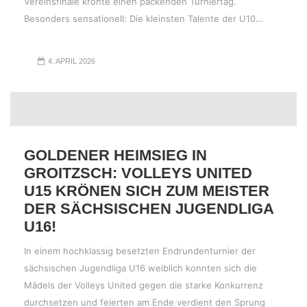
Vereinsfinale krönte einen packenden Turniertag.
Besonders sensationell: Die kleinsten Talente der U10…
4. APRIL 2026
GOLDENER HEIMSIEG IN
GROITZSCH: VOLLEYS UNITED
U15 KRÖNEN SICH ZUM MEISTER
DER SÄCHSISCHEN JUGENDLIGA
U16!
In einem hochklassig besetzten Endrundenturnier der
sächsischen Jugendliga U16 weiblich konnten sich die
Mädels der Volleys United gegen die starke Konkurrenz
durchsetzen und feierten am Ende verdient den Sprung