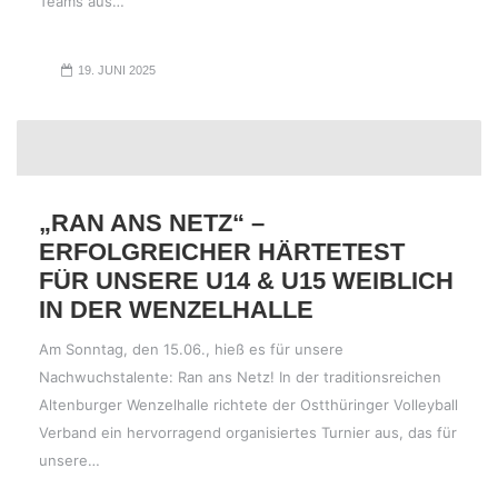
Teams aus…
19. JUNI 2025
„RAN ANS NETZ“ –
ERFOLGREICHER HÄRTETEST
FÜR UNSERE U14 & U15 WEIBLICH
IN DER WENZELHALLE
Am Sonntag, den 15.06., hieß es für unsere
Nachwuchstalente: Ran ans Netz! In der traditionsreichen
Altenburger Wenzelhalle richtete der Ostthüringer Volleyball
Verband ein hervorragend organisiertes Turnier aus, das für
unsere…