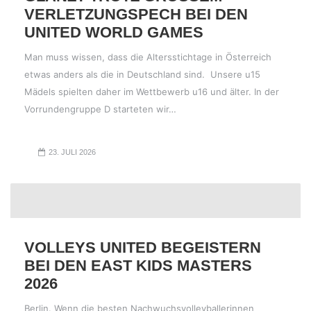
ERLETZUNGSPECH BEI DEN U
NITED WORLD GAMES
Man muss wissen, dass die Altersstichtage in Österreich
etwas anders als die in Deutschland sind. Unsere u15
Mädels spielten daher im Wettbewerb u16 und älter. In der
Vorrundengruppe D starteten wir…
23. JULI 2026
VOLLEYS UNITED BEGEISTERN
BEI DEN EAST KIDS MASTERS
2026
Berlin. Wenn die besten Nachwuchsvolleyballerinnen