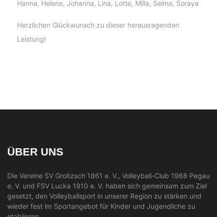
Hanna, Helene, Johanna, Lina, Lotte, Milla, Selma, Soraya
Herzlichen Glückwunsch zu dieser herausragenden
Leistung!
ÜBER UNS
Die Vereine SV Groitzsch 1861 e. V., Volleyball-Club 1968 Pegau
e. V. und FSV Lucka 1910 e. V. haben sich gemeinsam zum Ziel
gesetzt, den Volleyballsport in unserer Region zu stärken und
wieder fest im Sportangebot für Kinder und Jugendliche zu
etablieren.