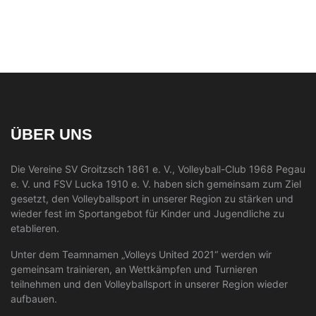
ÜBER UNS
Die Vereine SV Groitzsch 1861 e. V., Volleyball-Club 1968 Pegau
e. V. und FSV Lucka 1910 e. V. haben sich gemeinsam zum Ziel
gesetzt, den Volleyballsport in unserer Region zu stärken und
wieder fest im Sportangebot für Kinder und Jugendliche zu
etablieren.
Unter dem Teamnamen „Volleys United 2021“ werden wir
gemeinsam trainieren, an Wettkämpfen und Turnieren
teilnehmen und den Volleyballsport in unserer Region wieder
aufbauen.