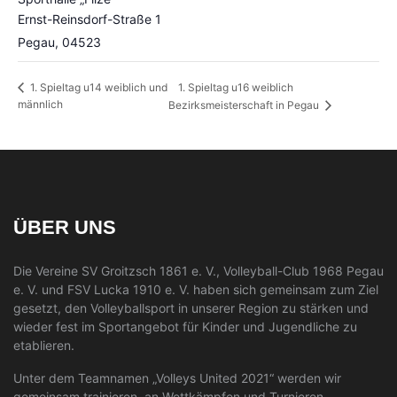
Ernst-Reinsdorf-Straße 1
Pegau
,
04523
1. Spieltag u16 weiblich
1. Spieltag u14 weiblich und
männlich
Bezirksmeisterschaft in Pegau
ÜBER UNS
Die Vereine SV Groitzsch 1861 e. V., Volleyball-Club 1968 Pegau
e. V. und FSV Lucka 1910 e. V. haben sich gemeinsam zum Ziel
gesetzt, den Volleyballsport in unserer Region zu stärken und
wieder fest im Sportangebot für Kinder und Jugendliche zu
etablieren.
Unter dem Teamnamen „Volleys United 2021“ werden wir
gemeinsam trainieren, an Wettkämpfen und Turnieren