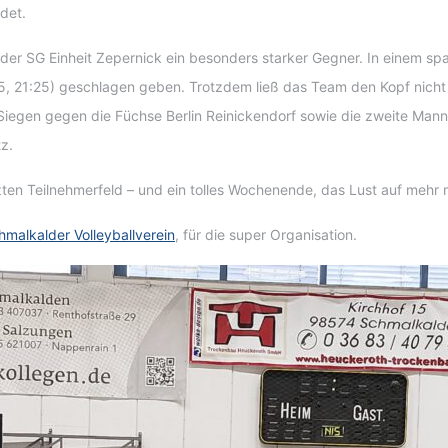
det.
 der SG Einheit Zepernick ein besonders starker Gegner. In einem s
5, 21:25) geschlagen geben. Trotzdem ließ das Team den Kopf nicht 
Siegen gegen die Füchse Berlin Reinickendorf sowie die zweite Manns
z.
tzten Teilnehmerfeld – und ein tolles Wochenende, das Lust auf mehr
hmalkalder Volleyballverein
, für die super Organisation.