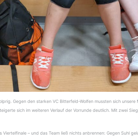
olprig. Gegen den starken VC Bitterfeld-Wolfen mussten sich unsere
eigerte sich im weiteren Verlauf der Vorrunde deutlich. Mit zwei Sieg
 Viertelfinale – und das Team ließ nichts anbrennen: Gegen Suhl gel