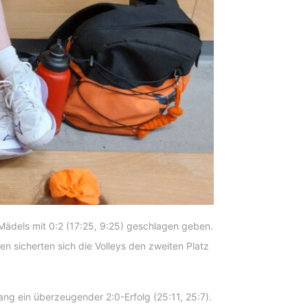
 Mädels mit 0:2 (17:25, 9:25) geschlagen geben.
en sicherten sich die Volleys den zweiten Platz
ang ein überzeugender 2:0-Erfolg (25:11, 25:7).