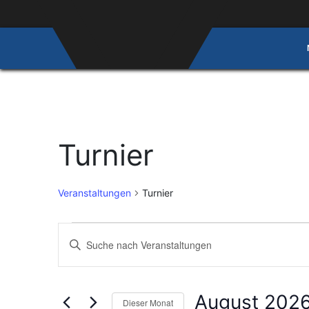
Turnier
Veranstaltungen
Turnier
Veranstaltungen
Veranstaltungen
Bitte
Schlüsselwort
Suche
eingeben.
und
Suche
August 202
Dieser Monat
nach