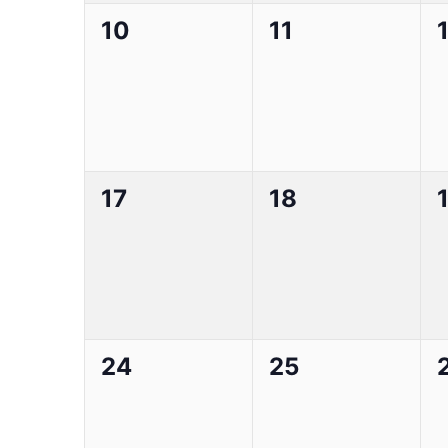
0
0
10
11
Veranstaltungen,
Veranstaltunge
0
0
17
18
Veranstaltungen,
Veranstaltunge
0
0
24
25
Veranstaltungen,
Veranstaltunge