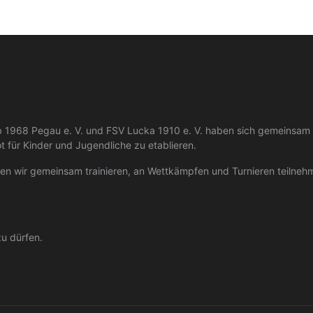
lub 1968 Pegau e. V. und FSV Lucka 1910 e. V. haben sich gemeinsam z
 für Kinder und Jugendliche zu etablieren.
 wir gemeinsam trainieren, an Wettkämpfen und Turnieren teilnehme
zu dürfen.