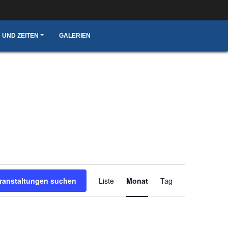
 UND ZEITEN
GALERIEN
Veranstaltung
ranstaltungen suchen
Liste
Monat
Tag
Ansichten-
Navigation