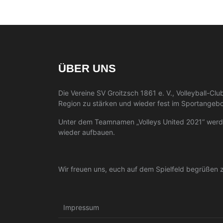
ÜBER UNS
Die Vereine SV Groitzsch 1861 e. V., Volleyball-C
Region zu stärken und wieder fest im Sportangebot
Unter dem Teamnamen „Volleys United 2021“ werden
wieder aufbauen.
Wir freuen uns, euch auf dem Spielfeld begrüßen 
Impressum