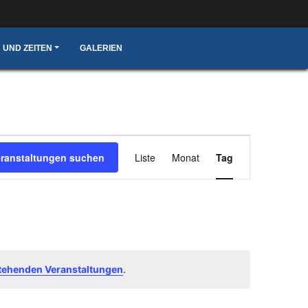
 UND ZEITEN
GALERIEN
Veranstaltung
eranstaltungen suchen
Liste
Monat
Tag
Ansichten-
Navigation
tehenden Veranstaltungen
.