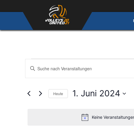
Veranstaltungen für 
Veranstaltungen
Bitte
Schlüsselwort
Suche
eingeben.
und
Suche
1. Juni 2024
Heute
nach
Ansichten,
Veranstaltungen
Datum
Navigation
Schlüsselwort.
wählen.
Keine Veranstaltunge