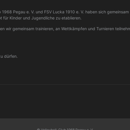
lub 1968 Pegau e. V. und FSV Lucka 1910 e. V. haben sich gemeinsam z
 für Kinder und Jugendliche zu etablieren.
 wir gemeinsam trainieren, an Wettkämpfen und Turnieren teilnehme
zu dürfen.
© Volleyball-Club 1968 Pegau e. V.