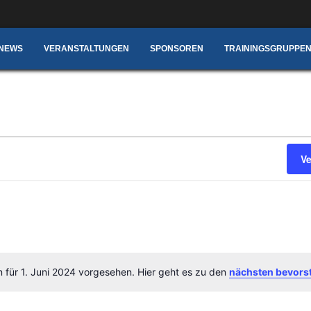
NEWS
VERANSTALTUNGEN
SPONSOREN
TRAININGSGRUPPEN
1. Juni 2024
V
n für 1. Juni 2024 vorgesehen. Hier geht es zu den
nächsten bevors
Hinweis