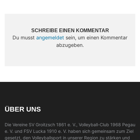
SCHREIBE EINEN KOMMENTAR
Du musst
angemeldet
sein, um einen Kommentar
abzugeben.
ÜBER UNS
Die Vereine SV Groitzsch 1861 e. V., Volleyball-Club 1968 Pegau
e. V. und FSV Lucka 1910 e. V. haben sich gemeinsam zum Ziel
gesetzt, den Volleyballsport in unserer Region zu stärken und