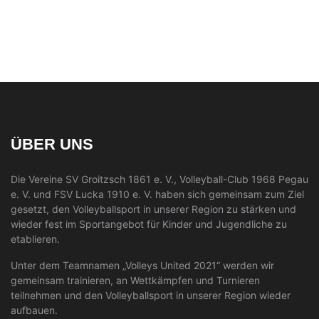
ÜBER UNS
Die Vereine SV Groitzsch 1861 e. V., Volleyball-Club 1968 Pegau
e. V. und FSV Lucka 1910 e. V. haben sich gemeinsam zum Ziel
gesetzt, den Volleyballsport in unserer Region zu stärken und
wieder fest im Sportangebot für Kinder und Jugendliche zu
etablieren.
Unter dem Teamnamen „Volleys United 2021“ werden wir
gemeinsam trainieren, an Wettkämpfen und Turnieren
teilnehmen und den Volleyballsport in unserer Region wieder
aufbauen.