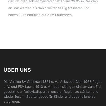
der u11 die Sachsenmeisterschaften am 26.05 in Dresden
an. Wir werden bis dahin weiter fleißig trainieren und
halten Euch natürlich auf dem Laufenden.
ÜBER UNS
Die Vereine SV Groitzsch 1861 e. V., Volleyball-Club 1968 Pegau
e. V. und FSV Lucka 1910 e. V. haben sich gemeinsam zum Ziel
gesetzt, den Volleyballsport in unserer Region zu stärken und
wieder fest im Sportangebot für Kinder und Jugendliche zu
etablieren.