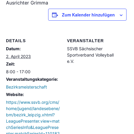
Ausrichter Grimma
Zum Kalender hinzufügen
DETAILS
VERANSTALTER
Datum:
SSVB Sächsischer
Sportverband Volleyball
2. April 2023
e.V.
Zeit:
8:00 - 17:00
Veranstaltungskategorie:
Bezirksmeisterschaft
Website:
https://www.ssvb.org/cms/
home/jugend/landesebene/
bm/bezirk_leipzig.xhtml?
LeaguePresenter.view=mat
chSeriesInfo&LeaguePrese
nter.matchSeriesId=110182