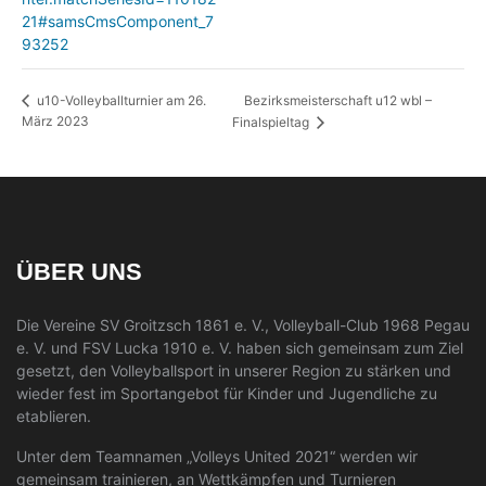
21#samsCmsComponent_7
93252
Bezirksmeisterschaft u12 wbl –
u10-Volleyballturnier am 26.
März 2023
Finalspieltag
ÜBER UNS
Die Vereine SV Groitzsch 1861 e. V., Volleyball-Club 1968 Pegau
e. V. und FSV Lucka 1910 e. V. haben sich gemeinsam zum Ziel
gesetzt, den Volleyballsport in unserer Region zu stärken und
wieder fest im Sportangebot für Kinder und Jugendliche zu
etablieren.
Unter dem Teamnamen „Volleys United 2021“ werden wir
gemeinsam trainieren, an Wettkämpfen und Turnieren