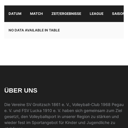
DATUM
MATCH
ZEIT/ERGEBNISSE
LEAGUE
SAISON
NO DATA AVAILABLE IN TABLE
ÜBER UNS
Die Vereine SV Groitzsch 1861 e. V., Volleyball-Club 1968 Pegau
e. V. und FSV Lucka 1910 e. V. haben sich gemeinsam zum Ziel
gesetzt, den Volleyballsport in unserer Region zu stärken und
wieder fest im Sportangebot für Kinder und Jugendliche zu